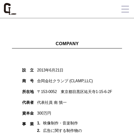
COMPANY
設 ⽴
2013年6⽉21⽇
商 号
合同会社クランプ (CLAMP,LLC)
所在地
〒153-0052 東京都目黒区祐天寺1-15-6-2F
代表者
代表社員 南 慎⼀
資本⾦
300万円
映像制作・⾳楽制作
事 業
広告に関する制作物の